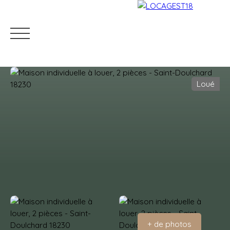
Loué
Accueil
Louer
Mettre en location
Gestion locati
Estimation
+ de photos