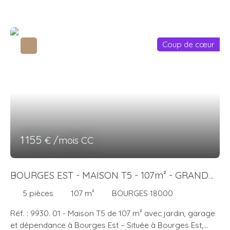
Coup de cœur
1 155
€ /mois CC
BOURGES EST - MAISON T5 - 107m² - GRAND
SOUS-SOL
5
pièces
107
m²
BOURGES 18000
Réf. : 9930. 01 - Maison T5 de 107 m² avec jardin, garage
et dépendance à Bourges Est – Située à Bourges Est,