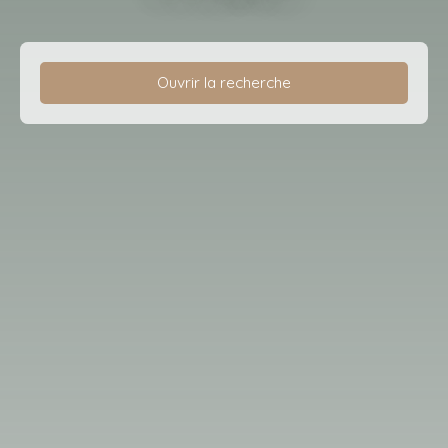
Ouvrir la recherche
Type d'offre
Location
Type de bien
Maison
Localisation
Loyer max (€/mois)
Surface min (m²)
Rechercher