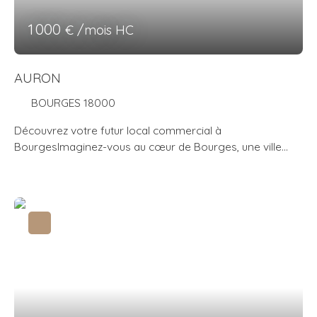
1 000
€ /mois HC
AURON
BOURGES 18000
Découvrez votre futur local commercial à
BourgesImaginez-vous au cœur de Bourges, une ville
dynamique et accueillante, où chaque rue raconte une
histoire. Nous vous présentons un local commercial
d'exception, idéal pour lancer votre activité ou
développer votre entreprise. Ce bien immobilier
professionnel se distingue par son emplacement
stratégique et ses nombreux atouts qui en font un choix
de premier ordre. Attention : Situé dans un quartier
animé, ce local commercial bénéficie d'une visibilité
optimale et d'un flux de passage constant. Les vitrines
généreuses et la façade soignée attireront