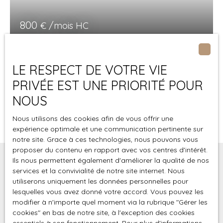
immédiatement l'œil des passants, promettant une
clientèle fidèle et en constante augmentation. Intérêt :
800
€ /mois HC
Avec une superficie généreuse et une configuration
flexible, ce local commercial peut être aménagé selon
vos besoins spécifiques. Que vous souhaitiez créer un
PROCHE GARE
espace de vente, un bureau ou un atelier, tout est
LE RESPECT DE VOTRE VIE
possible. Les espaces lumineux et bien agencés offrent
4
pièces
106
m²
BOURGES 18000
PRIVÉE EST UNE PRIORITÉ POUR
un cadre de travail agréable et propice à la productivité.
Réf 956. 00. LC - BOURGES NORD/GARE - LOCAL
Désir : Visualisez-vous derrière le comptoir, accueillant
NOUS
PROFESSIONNEL - 106m² - 3 PLACES DE PARKING
vos clients avec le sourire. Imaginez les rayons bien
PRIVATIVES - LOCAL EN RDC DE PLAINPIED - Grand
Nous utilisons des cookies afin de vous offrir une
garnis, les produits soigneusement disposés, et
expérience optimale et une communication pertinente sur
Espace d'accueil, 2 Bureaux fermés, Grande pièce de
l'ambiance chaleureuse qui règne dans votre espace. Ce
notre site. Grace à ces technologies, nous pouvons vous
32m² - Type de chauffage : Individuel électrique - Contenu
local commercial est bien plus qu'un simple lieu de travail;
proposer du contenu en rapport avec vos centres d'intérêt.
des charges : Eau
c'est un véritable écrin pour votre activité, un endroit où
Ils nous permettent également d'améliorer la qualité de nos
chaque journée est une nouvelle aventure. Action : Ne
services et la convivialité de notre site internet. Nous
Vous ne trouvez pas
laissez pas passer cette opportunité unique. Contactez-
utiliserons uniquement les données personnelles pour
nous dès aujourd'hui pour organiser une visite et
lesquelles vous avez donné votre accord. Vous pouvez les
la propriété de vos rêves ?
découvrir tout le potentiel de ce local commercial. Avec
modifier à n'importe quel moment via la rubrique ″Gérer les
LOCAGEST18 Bourges, transformez vos rêves
cookies″ en bas de notre site, à l'exception des cookies
Ne manquez plus aucun bien correspondant à votre