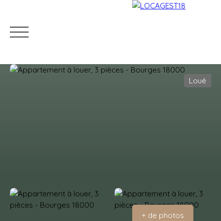
Loué
Accueil
Louer
Mettre en location
Gestion locati
Estimation
+ de photos