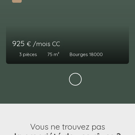
925
€ /mois CC
3
pièces
75
m²
Bourges 18000
Vous ne trouvez pas