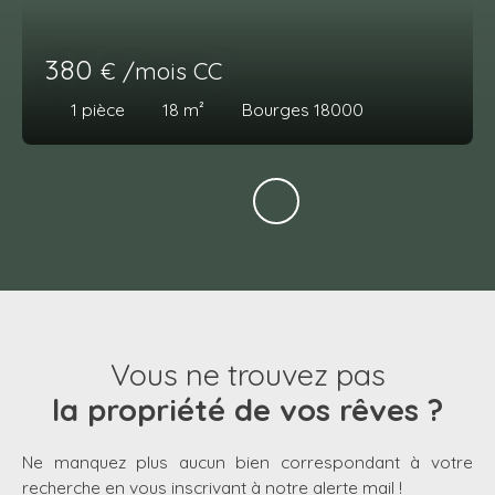
380
€ /mois CC
1
pièce
18
m²
Bourges 18000
Vous ne trouvez pas
la propriété de vos rêves ?
Ne manquez plus aucun bien correspondant à votre
recherche en vous inscrivant à notre alerte mail !