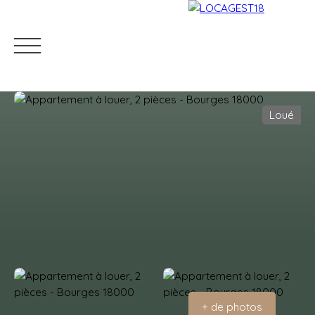
Loué
Accueil
Louer
Mettre en location
Gestion locati
Estimation
+ de photos