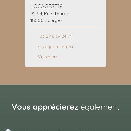
LOCAGEST18
92-94, Rue d'Auron
18000 Bourges
+33 2 48 69 24 74
Envoyer un e-mail
S'y rendre
Vous apprécierez
également