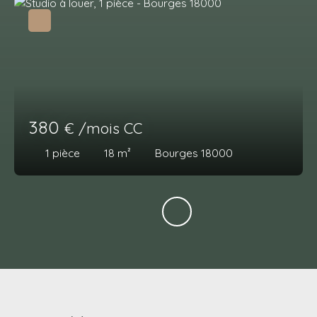
380
€ /mois CC
1
pièce
18
m²
Bourges 18000