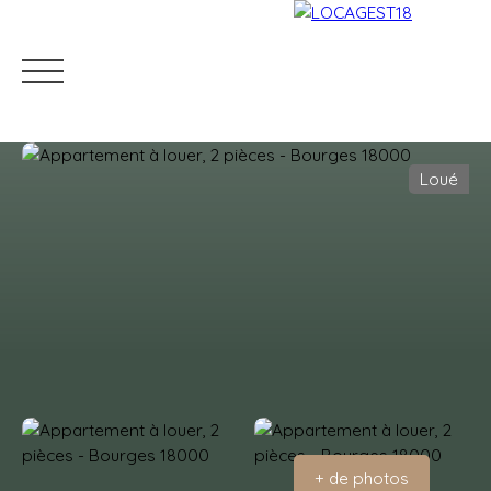
Loué
Accueil
Louer
Mettre en location
Gestion locati
Estimation
+ de photos