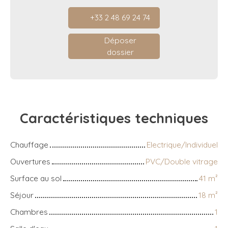
+33 2 48 69 24 74
Déposer
dossier
Caractéristiques
techniques
Chauffage
Electrique/Individuel
Ouvertures
PVC/Double vitrage
Surface au sol
41
m²
Séjour
18
m²
Chambres
1