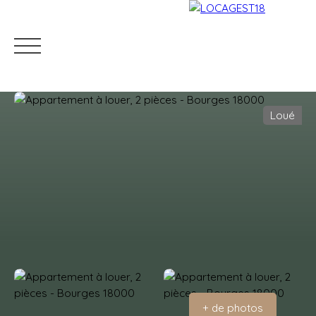
Loué
Accueil
Louer
Mettre en location
Gestion locati
Estimation
+ de photos