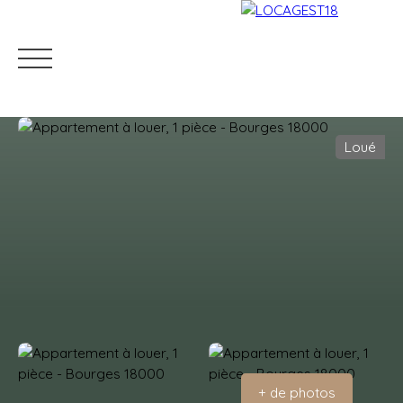
Loué
Accueil
Louer
Mettre en location
Gestion locati
Estimation
+ de photos