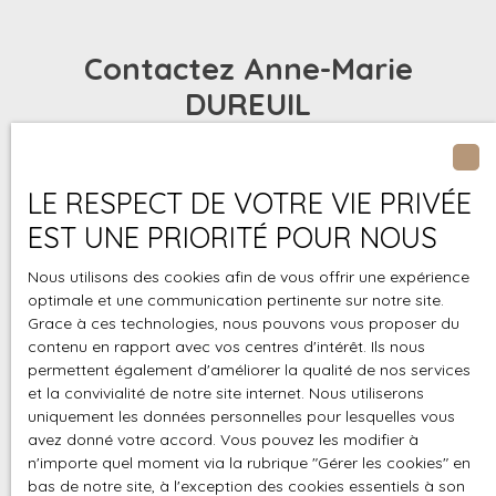
Contactez
Anne-Marie
DUREUIL
Merci de remplir le formulaire, nous reviendrons vers
vous dans les plus brefs délais.
LE RESPECT DE VOTRE VIE PRIVÉE
EST UNE PRIORITÉ POUR NOUS
Prénom
Nous utilisons des cookies afin de vous offrir une expérience
Nom
optimale et une communication pertinente sur notre site.
Grace à ces technologies, nous pouvons vous proposer du
contenu en rapport avec vos centres d'intérêt. Ils nous
Email
permettent également d'améliorer la qualité de nos services
et la convivialité de notre site internet. Nous utiliserons
uniquement les données personnelles pour lesquelles vous
Téléphone
avez donné votre accord. Vous pouvez les modifier à
n'importe quel moment via la rubrique ″Gérer les cookies″ en
Votre commune
bas de notre site, à l'exception des cookies essentiels à son